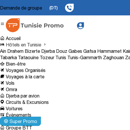
Demande de groupe
(DT)
Accueil
Hôtels en Tunisie
Ain Drahem
Bizerte
Djerba
Douz
Gabes
Gafsa
Hammamet
Kai
Tabarka
Tataouine
Tozeur
Tunis
Tunis-Gammarth
Zaghouan
Za
Bien-être
Voyages Organisés
Voyages à la carte
Vols
Omra
Djerba par avion
Circuits & Excursions
Voitures
Évènements
Super Promo
Groupe BTT