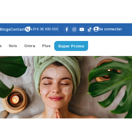
+216 36 290 000
Se connecter
Blogs
Contact
s
Vols
Omra
Plus
Super Promo