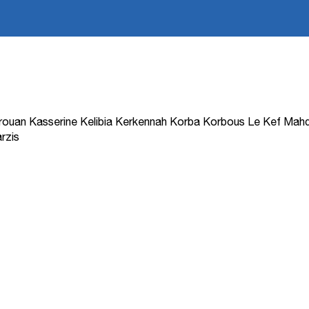
rouan
Kasserine
Kelibia
Kerkennah
Korba
Korbous
Le Kef
Mahd
rzis