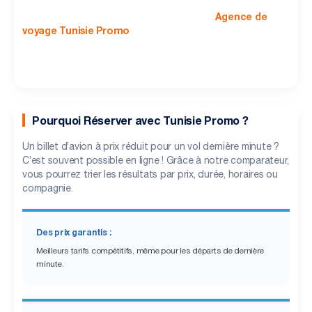
Vous rêvez de faire un tour du monde ? Optez pour la
réservation de billets d'avion
Agence de
avec votre
voyage Tunisie Promo
! Que vous souhaitiez découvrir la
Tunisie pour un séjour touristique, une visite familiale ou un
déplacement professionnel, notre équipe est là pour vous
aider à trouver les meilleures offres.
Pourquoi Réserver avec Tunisie Promo ?
Un billet d’avion à prix réduit pour un vol dernière minute ?
C’est souvent possible en ligne ! Grâce à notre comparateur,
vous pourrez trier les résultats par prix, durée, horaires ou
compagnie.
Des prix garantis :
Meilleurs tarifs compétitifs, même pour les départs de dernière
minute.