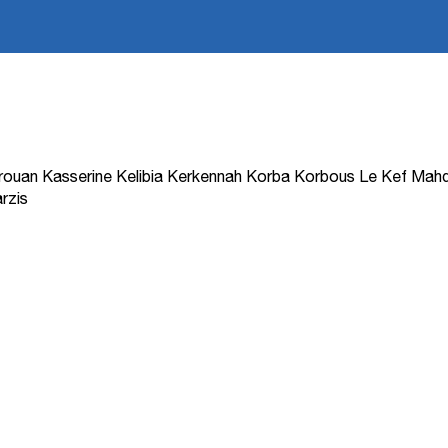
rouan
Kasserine
Kelibia
Kerkennah
Korba
Korbous
Le Kef
Mahd
rzis