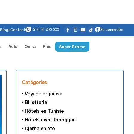
+216 36 290 000
Se connecter
Blogs
Contact
s
Vols
Omra
Plus
Super Promo
Catégories
Voyage organisé
Billetterie
Hôtels en Tunisie
Hôtels avec Toboggan
Djerba en été