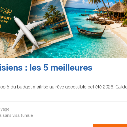
siens : les 5 meilleures
 top 5 du budget maîtrisé au rêve accessible cet été 2026. Guid
oyage
s sans visa tunisie​