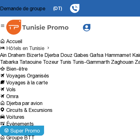
Demande de groupe
(DT)
Accueil
Hôtels en Tunisie
Ain Drahem
Bizerte
Djerba
Douz
Gabes
Gafsa
Hammamet
Kai
Tabarka
Tataouine
Tozeur
Tunis
Tunis-Gammarth
Zaghouan
Za
Bien-être
Voyages Organisés
Voyages à la carte
Vols
Omra
Djerba par avion
Circuits & Excursions
Voitures
Évènements
Super Promo
Groupe BTT